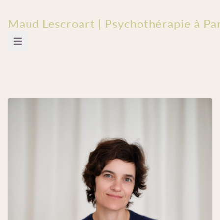
Maud Lescroart | Psychothérapie à Pari
Ouvrir le menu principal